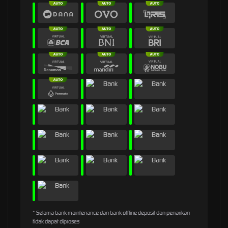
* Selama bank maintenance dan bank offline deposit dan penarikan
tidak dapat diproses