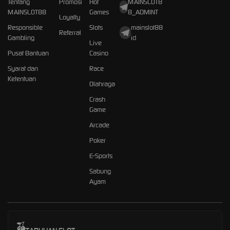
Tentang
Promosi
Hot
MAINSLOT8
MAINSLOT88
Games
8_ADMINT
Loyalty
Responsible
Slots
mainslot88
Referral
Gambling
id
Live
Pusat Bantuan
Casino
Syarat dan
Race
Ketentuan
Olahraga
Crash
Game
Arcade
Poker
E-Sports
Sabung
Ayam