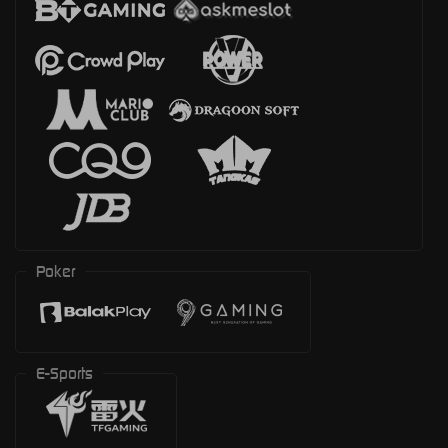
Poker
E-Sports