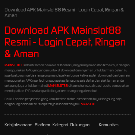
Download APK Mainslot88 Resmi - Login Cepat, Ringan &
Aman
Download APK Mainslot88
Resmi - Login Cepat, Ringan
& Aman
MAINSLOT88
adalah sarana bermain sl0t online yang paling aman dan terpercaya dengan
menggunakan APK yang ringan untuk di download dan nyaman untuk bermain. Selain itu
juga bosku semua bisa langsung mendapatkan bonus ketika sudah download dan bermain
menggunakan APK nya. Jadi tunggu apalagi langsung saja daftar dan ajak teman anda
sekarang juga untuk bermain di
MAIN SLOT88
dikarenakan sudah pasti bosku semua akan
mendapatkan JP Paus dan pasti dibayar kemenangannya tersebut.
Berikut adalah penjelasan yang kami berikan diatas, oleh sebab itu yuk langsung saja
bergabung bersama situs terpercaya di Indonesia yaitu
MAINSLOT
.
Kebijaksanaan
Platform
Kategori
Dukungan
Komunitas