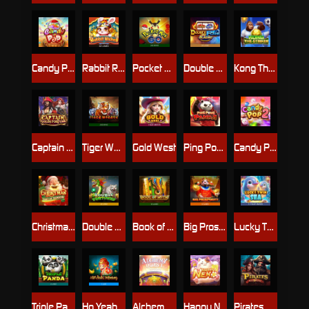
Candy Pop
Rabbit Riches
Pocket Mon Go
Double Flame
Kong The Striker
Captain Golds Fortune
Tiger Warrior
Gold West
Ping Pong Panda
Candy Pop 2
Christmas Tree of Wonders
Double Fortune
Book of Myth
Big Prosperity
Lucky Twin Sea
Triple Panda
Ho Yeah Monkey
Alchemy Quest Jackpot
Happy Neko
Pirates Gold Rush