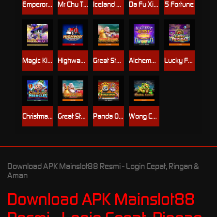
Emperor Gate
Mr Chu Tycoon
Iceland SA
Da Fu Xiao Fu
5 Fortune
Magic Kitty
Highway Fortune
Great Stars
Alchemy Quest Level Up
Lucky Feng Shui
Christmas Miracles
Great Stars SA
Panda Opera
Wong Choy
Download APK Mainslot88 Resmi - Login Cepat, Ringan &
Aman
Download APK Mainslot88