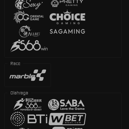
Race
Olahraga