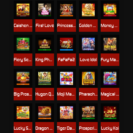
Caishen Deluxe Maxways
First Love
Princess Wang
Golden Pixiu
Money Mouse
Fiery Sevens Hot 20
King Pharaoh
FaFaFa2
Love Idol
Fury Max Lucky Road
Big Prosperity SA
Hugon Quest
Moji Mania
Pharaoh Gates
Magical Lamp
Lucky Snake Wheel
Dragon Gold
Tiger Dance
Prosperity Gods
Lucky Koi