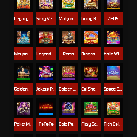
Legacy of Ramakien
Sexy Vegas
Mahjong Riches
Going Bananas Inc
ZEUS
Mayan Gems
Legendary Beasts Saga
Roma
Dragon Wish
Hallo Win Party
Golden Lotus SE
Jokers Treasure
Golden Monkey
Cai Shen 888
Space Conquest
Poker Maxways
FaFaFa
Gold Panther
Fiery Sevens Hot 100
Rich Caishen