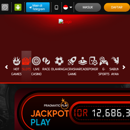
Main di
MASUK
DAFTAR
Telegram
HOT
SLOTS
LIVE
RACE
OLAHRAGA
CRASH
ARCADE
POKER
E-
SABUNG
PROM
GAMES
CASINO
GAME
SPORTS
AYAM
IDR
12,686,
JACKPOT
PLAY