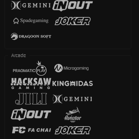
Arcade