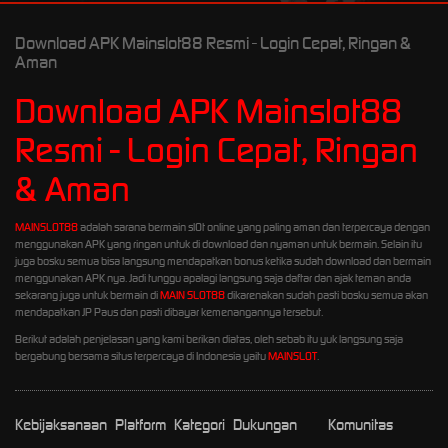
Download APK Mainslot88 Resmi - Login Cepat, Ringan &
Aman
Download APK Mainslot88
Resmi - Login Cepat, Ringan
& Aman
MAINSLOT88
adalah sarana bermain sl0t online yang paling aman dan terpercaya dengan
menggunakan APK yang ringan untuk di download dan nyaman untuk bermain. Selain itu
juga bosku semua bisa langsung mendapatkan bonus ketika sudah download dan bermain
menggunakan APK nya. Jadi tunggu apalagi langsung saja daftar dan ajak teman anda
sekarang juga untuk bermain di
MAIN SLOT88
dikarenakan sudah pasti bosku semua akan
mendapatkan JP Paus dan pasti dibayar kemenangannya tersebut.
Berikut adalah penjelasan yang kami berikan diatas, oleh sebab itu yuk langsung saja
bergabung bersama situs terpercaya di Indonesia yaitu
MAINSLOT
.
Kebijaksanaan
Platform
Kategori
Dukungan
Komunitas