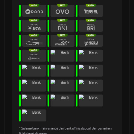
* Selama bank maintenance dan bank offline deposit dan penarikan
tidak dapat diproses