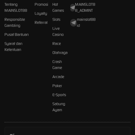
Tentang
Promosi
Hot
MAINSLOT8
MAINSLOT88
Games
8_ADMINT
Loyalty
Responsible
Slots
mainslot88
Referral
Gambling
id
Live
Pusat Bantuan
Casino
Syarat dan
Race
Ketentuan
Olahraga
Crash
Game
Arcade
Poker
E-Sports
Sabung
Ayam