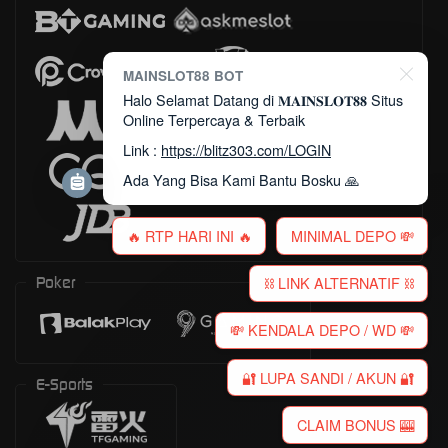
MAINSLOT88 BOT
Halo Selamat Datang di 𝐌𝐀𝐈𝐍𝐒𝐋𝐎𝐓𝟖𝟖 Situs
Online Terpercaya & Terbaik
Link :
https://blitz303.com/LOGIN
Ada Yang Bisa Kami Bantu Bosku 🙏
🔥 RTP HARI INI 🔥
MINIMAL DEPO 💸
Poker
⛓️ LINK ALTERNATIF ⛓️
💸 KENDALA DEPO / WD 💸
🔐 LUPA SANDI / AKUN 🔐
E-Sports
CLAIM BONUS 🎰