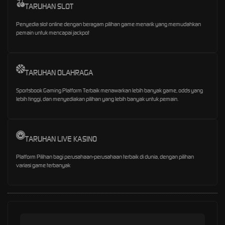
TARUHAN SLOT
Penyedia slot online dengan beragam pilihan game menarik yang memudahkan
pemain untuk mencapai jackpot
TARUHAN OLAHRAGA
Sportsbook Gaming Platform Terbaik menawarkan lebih banyak game, odds yang
lebih tinggi, dan menyediakan pilihan yang lebih banyak untuk pemain.
TARUHAN LIVE KASINO
Platform Pilihan bagi perusahaan-perusahaan terbaik di dunia, dengan pilihan
variasi game terbanyak