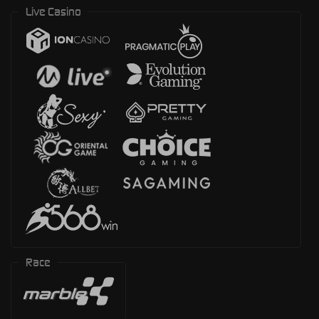
Live Casino
Race